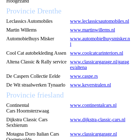
Hoogezand
Provincie Drenthe
Leclassics Automobiles
www.leclassicsautomobiles.nl
Martin Willems
www.martinwillems.nl
Automobielhuys Misker
www.automobielhuysmisker.n
l
Cool Cat autobekleding Assen
www.coolcatcarinteriors.nl
Altena Classic & Rally service
www.classicargarage.nl/garag
es/altena
De Caspers Collectie Eelde
www.caspe.rs
De Wit straalwerken Tynaarlo
www.keverstralen.nl
Provincie friesland
Continental
www.continentalcars.nl
Cars Hoornsterzwaag
Dijkstra Classic Cars
www.dijkstra-classic-cars.nl
Sexbierum
Motagna Doro Italian Cars
www.classicargarage.nl
Oosterwolde