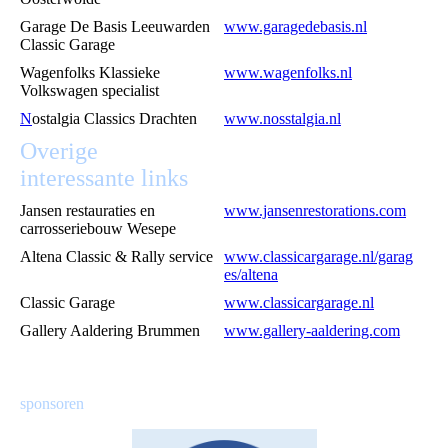
Garage De Basis Leeuwarden
www.garagedebasis.nl
Classic Garage
Wagenfolks Klassieke
www.wagenfolks.nl
Volkswagen specialist
N
ostalgia Classics Drachten
www.nosstalgia.nl
Overige
interessante links
Jansen restauraties en
www.jansenrestorations.com
carrosseriebouw Wesepe
Altena Classic & Rally service
www.classicargarage.nl/garag
es/altena
Classic Garage
www.classicargarage.nl
Gallery Aaldering Brummen
www.gallery-aaldering.com
sponsoren