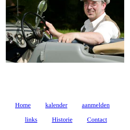
Home
kalender
aanmelden
links
Historie
Contact