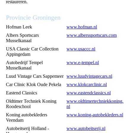
restaureren.
Provincie Groningen
Hofman Leek
www.hofman.nl
Albers Sportscars
www.alberssportscars.com
Musselkanaal
USA Classic Car Collection
www.usaccc.nl
Appingedam
Autobedrijf Tempel
www.e-tempel.nl
Musselkanaal
Luud Vintage Cars Sappemeer
www.luudvintagecars.nl
Car Clinic Klok Oude Pekela
www.klokcarclinic.nl
Eastend Classics
www.eastendclassics.nl
Oldtimer Techniek Koning
www.oldtimertechniekkoning.
Roodeschool
nl
Koning autobekleders
www.koning-autobekleders.nl
Veendam
Autobeitserij Holland -
www.autobeitserij.nl